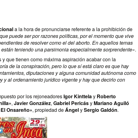
cional
a la hora de pronunciarse referente a la prohibición de
que puede ser por razones políticas, por el momento que vive
pendientes de resolver como el del aborto. En aquellos temas
ue están teniendo una parsimonia especialmente sorprendente»
.
s y que tienen como máxima aspiración acabar con la
oría de la conspiración, pero lo que sí está claro es que hay
yuntamientos, diputaciones y alguna comunidad autónoma como
y y al ordenamiento jurídico vigente y hay que decirlo con
mpuesto por los rejoneadores
Igor Kinttela
y
Roberto
illa»
,
Javier González
,
Gabriel Pericás
y
Mariano Aguiló
«El Onsareño»
, propiedad de
Ángel
y
Sergio Galdón
.