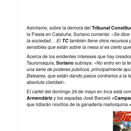
Asimismo, sobre la demora del
Tribunal Constitu
la Fiesta en Cataluña, Soriano comenta:
«Se dice 
la sociedad… El
TC
también tiene otros recursos 
sensibles que están sobre la mesa sí es cierto q
Acerca de los evidentes intereses que hay creado
Tauromaquia,
Soriano
subraya:
«No entro en la te
una serie de poderes públicos, principalmente a
Baleares, que están dando pasos contrarios a la le
absoluta claridad».
El cartel del domingo 29 de mayo en Inca está co
Armendáriz
y los espadas José Barceló
«Campan
que lidiarán novillos de la ganadería mallorquina