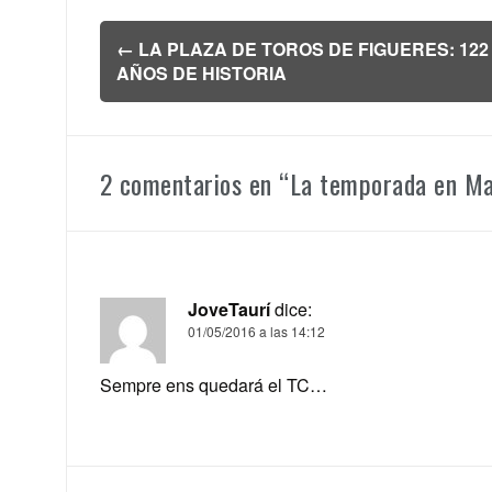
Navegación
←
LA PLAZA DE TOROS DE FIGUERES: 122
de
AÑOS DE HISTORIA
entradas
2 comentarios en “
La temporada en Mal
JoveTaurí
dice:
01/05/2016 a las 14:12
Sempre ens quedará el TC…