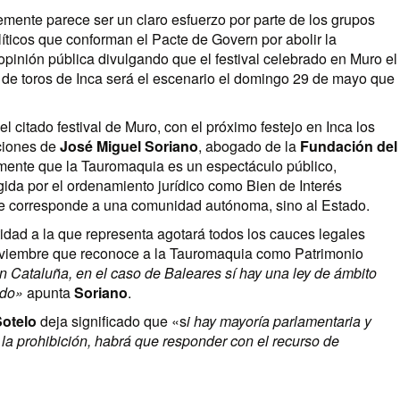
emente parece ser un claro esfuerzo por parte de los grupos
líticos que conforman el Pacte de Govern por abolir la
opinión pública divulgando que el festival celebrado en Muro el
za de toros de Inca será el escenario el domingo 29 de mayo que
el citado festival de Muro, con el próximo festejo en Inca los
aciones de
José Miguel Soriano
, abogado de la
Fundación del
mente que la Tauromaquia es un espectáculo público,
ida por el ordenamiento jurídico como Bien de Interés
 le corresponde a una comunidad autónoma, sino al Estado.
idad a la que representa agotará todos los cauces legales
noviembre que reconoce a la Tauromaquia como Patrimonio
en Cataluña, en el caso de Baleares sí hay una ley de ámbito
ado»
apunta
Soriano
.
otelo
deja significado que «s
i hay mayoría parlamentaria y
la prohibición, habrá que responder con el recurso de