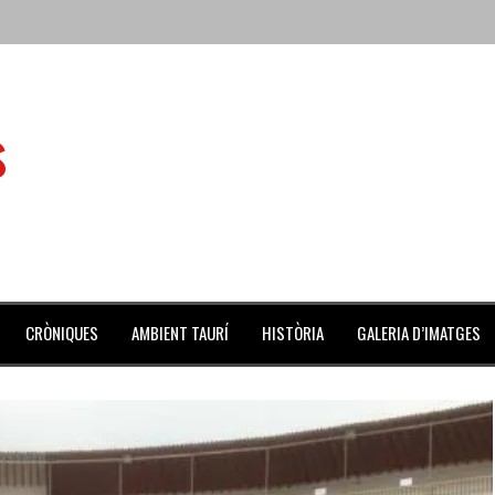
 de l’Aldea
s
 mes de julio repleto de actividades
ilero de la Monumental de Barcelona y padre de los toreros Enr
avegante», premiado como el novillo más bravo en San Adrián
al Coliseo Balear
CRÒNIQUES
AMBIENT TAURÍ
HISTÒRIA
GALERIA D’IMATGES