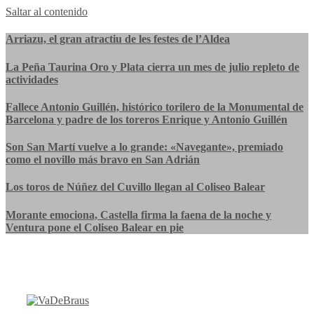
Saltar al contenido
Arriazu, el gran atractiu de les festes de l’Aldea
La Peña Taurina Oro y Plata cierra un mes de julio repleto de
actividades
Fallece Antonio Guillén, histórico torilero de la Monumental de
Barcelona y padre de los toreros Enrique y Antonio Guillén
Son San Martí vuelve a lo grande: «Navegante», premiado
como el novillo más bravo en San Adrián
Los toros de Núñez del Cuvillo llegan al Coliseo Balear
Morante emociona, Castella firma la faena de la noche y
Ventura pone el Coliseo Balear en pie