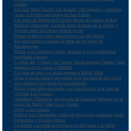
Guillén
Son San Martí vuelve a lo grande: «Navegante», premiado
como el novillo más bravo en San Adrián
Los toros de Núñez del Cuvillo llegan al Coliseo Balear
Morante emociona, Castella firma la faena de la noche y
Ventura pone el Coliseo Balear en pie
Palma recibe los toros para la gran cita del jueves
Els bous tornen a marcar el ritme de les festes de
Masdenverge
Millas, a la Catalunya Nord, anuncia la seva tradicional
novellada concurs
La final del ‘Cénate Las Ventas’ queda deserta i Mario Vilau
assegura el seu retorn a Madrid
Un estiu de plaça en plaça seguint a Mario Vilau
Hugo Casado lluitarà per endur-se el Racimo de Oro en la
seva primera novellada de la temporada
Mario Vilau talla una orella i es classifica per a la final de
«Cénate Las Ventas»
Orgulloso i Remirón, els novells de Sagrario Moreno per al
retorn de Mario Vilau a Las Ventas
Ceret, a toro passat
Fallece José Fernández, padre de los toreros catalanes Jesús
Fernández y Vicente Osuna
La Ràpita consolida la recuperació dels bous a la platja
Son San Martí, el regreso de un hierro con historia