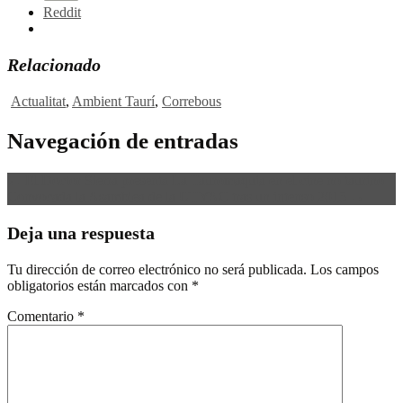
Reddit
Relacionado
Actualitat
,
Ambient Taurí
,
Correbous
Navegación de entradas
←
El Doctor Sierra presenta La Tauromaquia en el cine no taurino
Convocada la Asamblea de la UTYAC tras un intenso 2015
→
Deja una respuesta
Tu dirección de correo electrónico no será publicada.
Los campos
obligatorios están marcados con
*
Comentario
*