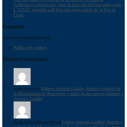
Amposta es prepara per viure la gran cita del bou amb corda
L’ADAC presenta a El Prat una nova edició de la Fira de
Ceret
Contacte
redaccion@vadebraus.com
Política de cookies
Últims Comentaris
Jesus Grasa en
Fallece Antonio Guillén, histórico torilero de
la Monumental de Barcelona y padre de los toreros Enrique y
Antonio Guillén
Jesus Grasa Hernández en
Fallece Antonio Guillén, histórico