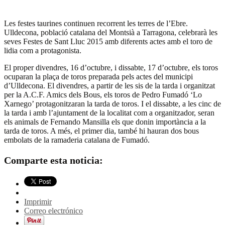
Les festes taurines continuen recorrent les terres de l’Ebre.
Ulldecona, població catalana del Montsià a Tarragona, celebrarà les
seves Festes de Sant Lluc 2015 amb diferents actes amb el toro de
lidia com a protagonista.
El proper divendres, 16 d’octubre, i dissabte, 17 d’octubre, els toros
ocuparan la plaça de toros preparada pels actes del municipi
d’Ulldecona. El divendres, a partir de les sis de la tarda i organitzat
per la A.C.F. Amics dels Bous, els toros de Pedro Fumadó ‘Lo
Xarnego’ protagonitzaran la tarda de toros. I el dissabte, a les cinc de
la tarda i amb l’ajuntament de la localitat com a organitzador, seran
els animals de Fernando Mansilla els que donin importància a la
tarda de toros. A més, el primer dia, també hi hauran dos bous
embolats de la ramaderia catalana de Fumadó.
Comparte esta noticia:
Imprimir
Correo electrónico