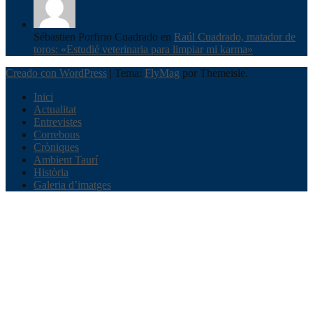
Sébastien Porfirio Cuadrado en
Raúl Cuadrado, matador de
toros: «Estudié veterinaria para limpiar mi karma»
Creado con WordPress
|
Tema:
FlyMag
por Themeisle.
Inici
Actualitat
Entrevistes
Correbous
Cròniques
Ambient Taurí
Història
Galeria d’imatges