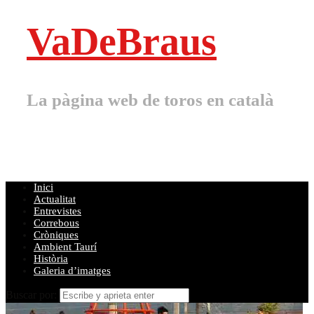
VaDeBraus
La pàgina web de toros en català
Inici
Actualitat
Entrevistes
Correbous
Cròniques
Ambient Taurí
Història
Galeria d’imatges
Buscar por: