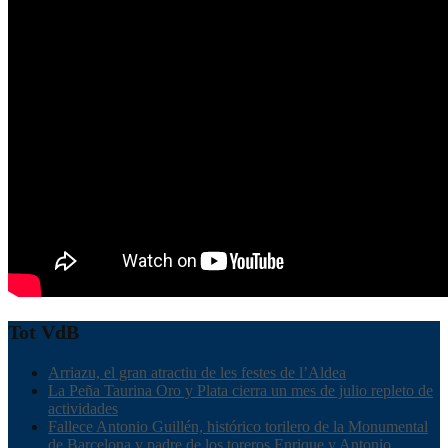
Tot VdB
Arriazu, el gran atractiu de les festes de l’Aldea
La Peña Taurina Oro y Plata cierra un mes de julio repleto de
actividades
Fallece Antonio Guillén, histórico torilero de la Monumental
de Barcelona y padre de los toreros Enrique y Antonio