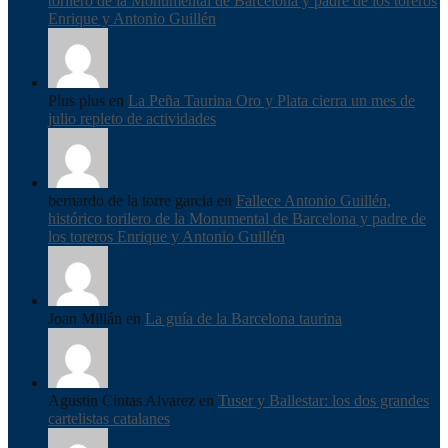
torilero de la Monumental de Barcelona y padre de los toreros
Enrique y Antonio Guillén
Plus plus en
La Peña Taurina Oro y Plata cierra un mes de
julio repleto de actividades
bernardo de la torre garcia en
Fallece Antonio Guillén,
histórico torilero de la Monumental de Barcelona y padre de
los toreros Enrique y Antonio Guillén
Joan Millán en
La guía de la Barcelona taurina
Agustin Cintas Alvarez en
Tuser y Ballestar: los dos grandes
cartelistas catalanes