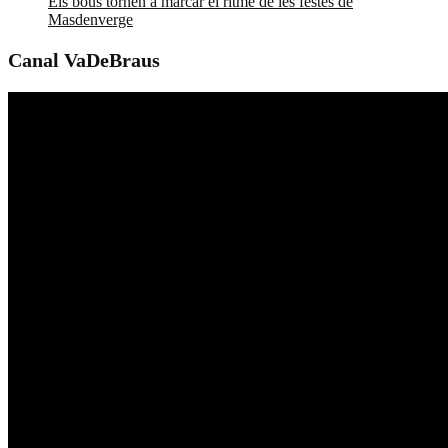
Els bous tornen a marcar el ritme de les festes de
Masdenverge
Canal VaDeBraus