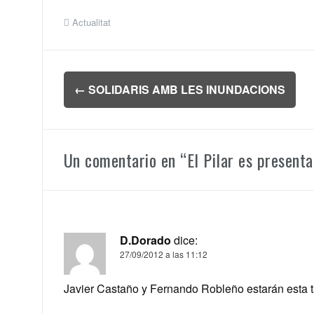
Actualitat
Navegación
←
SOLIDARIS AMB LES INUNDACIONS
de
entradas
Un comentario en “
El Pilar es present
D.Dorado
dice:
27/09/2012 a las 11:12
Javier Castaño y Fernando Robleño estarán esta tar