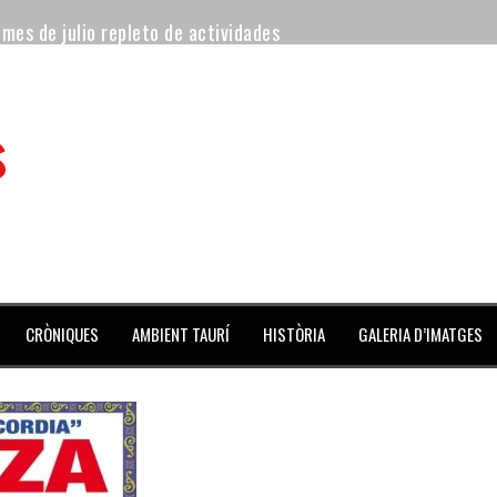
 mes de julio repleto de actividades
ilero de la Monumental de Barcelona y padre de los toreros Enr
s
avegante», premiado como el novillo más bravo en San Adrián
al Coliseo Balear
aena de la noche y Ventura pone el Coliseo Balear en pie
ta del jueves
CRÒNIQUES
AMBIENT TAURÍ
HISTÒRIA
GALERIA D’IMATGES