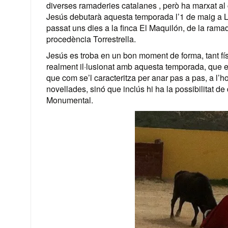
diverses ramaderies catalanes , però ha marxat al 
Jesús debutarà aquesta temporada l’1 de maig a L
passat uns dies a la finca El Maquilón, de la rama
procedència Torrestrella.
Jesús es troba en un bon moment de forma, tant fís
realment il·lusionat amb aquesta temporada, que es 
que com se’l caracteritza per anar pas a pas, a l’h
novellades, sinó que inclús hi ha la possibilitat de
Monumental.