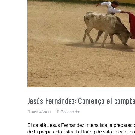
Jesús Fernández: Comença el compte
06/04/2011
Redacción
El català Jesus Fernandez intensifica la preparació
de la preparació física i el toreig de saló, toca el