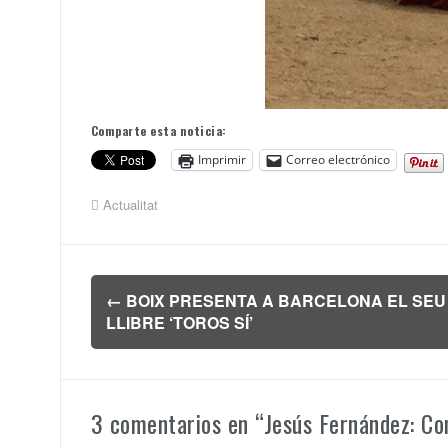
Comparte esta noticia:
Imprimir
Correo electrónico
Actualitat
Navegación
←
BOIX PRESENTA A BARCELONA EL SEU
de
LLIBRE ‘TOROS SÍ’
entradas
3 comentarios en “
Jesús Fernández: C