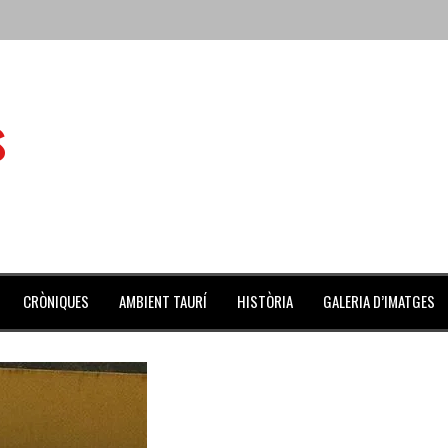
 de l’Aldea
s
 mes de julio repleto de actividades
ilero de la Monumental de Barcelona y padre de los toreros Enr
avegante», premiado como el novillo más bravo en San Adrián
al Coliseo Balear
CRÒNIQUES
AMBIENT TAURÍ
HISTÒRIA
GALERIA D’IMATGES