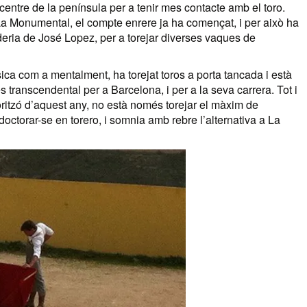
centre de la península per a tenir mes contacte amb el toro.
a Monumental, el compte enrere ja ha començat, i per això ha
deria de José Lopez, per a torejar diverses vaques de
ica com a mentalment, ha torejat toros a porta tancada i està
transcendental per a Barcelona, i per a la seva carrera. Tot i
oritzó d’aquest any, no està només torejar el màxim de
 doctorar-se en torero, i somnia amb rebre l’alternativa a La