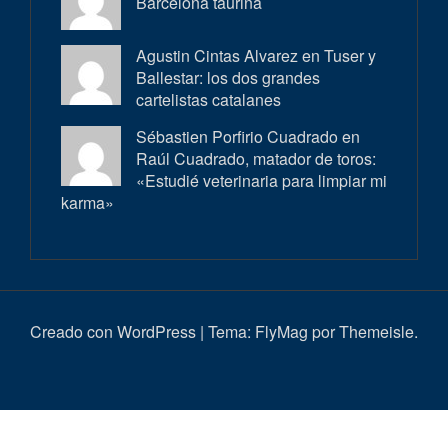
Barcelona taurina
Agustin Cintas Alvarez en
Tuser y
Ballestar: los dos grandes
cartelistas catalanes
Sébastien Porfirio Cuadrado en
Raúl Cuadrado, matador de toros:
«Estudié veterinaria para limpiar mi
karma»
Creado con WordPress
|
Tema:
FlyMag
por Themeisle.
Inici
Actualitat
Entrevistes
Correbous
Cròniques
Ambient
Història
Galeria
Taurí
d’imatges