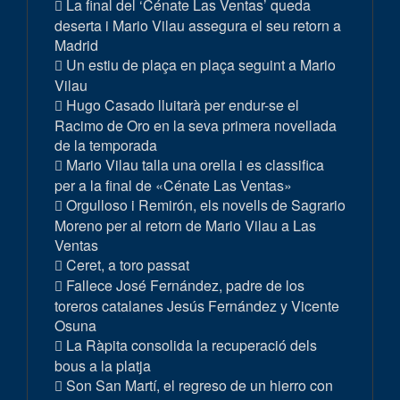
La final del ‘Cénate Las Ventas’ queda
deserta i Mario Vilau assegura el seu retorn a
Madrid
Un estiu de plaça en plaça seguint a Mario
Vilau
Hugo Casado lluitarà per endur-se el
Racimo de Oro en la seva primera novellada
de la temporada
Mario Vilau talla una orella i es classifica
per a la final de «Cénate Las Ventas»
Orgulloso i Remirón, els novells de Sagrario
Moreno per al retorn de Mario Vilau a Las
Ventas
Ceret, a toro passat
Fallece José Fernández, padre de los
toreros catalanes Jesús Fernández y Vicente
Osuna
La Ràpita consolida la recuperació dels
bous a la platja
Son San Martí, el regreso de un hierro con