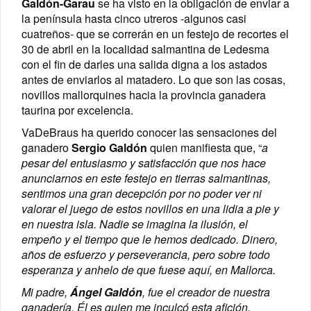
Galdón-Garau
se ha visto en la obligación de enviar a
la península hasta cinco utreros -algunos casi
cuatreños- que se correrán en un festejo de recortes el
30 de abril en la localidad salmantina de Ledesma
con el fin de darles una salida digna a los astados
antes de enviarlos al matadero. Lo que son las cosas,
novillos mallorquines hacia la provincia ganadera
taurina por excelencia.
VaDeBraus ha
querido conocer las sensaciones del
ganadero
Sergio Galdón
quien manifiesta que, “
a
pesar del entusiasmo y satisfacción que nos hace
anunciarnos en este festejo en tierras salmantinas,
sentimos una gran decepción por no poder ver ni
valorar el juego de estos novillos en una lidia a pie y
en nuestra isla. Nadie se imagina la ilusión, el
empeño y el tiempo que le hemos dedicado. Dinero,
años de esfuerzo y perseverancia, pero sobre todo
esperanza y anhelo de que fuese aquí, en Mallorca.
Mi padre,
Ángel Galdón
, fue el creador de nuestra
ganadería. Él es quien me inculcó esta afición,