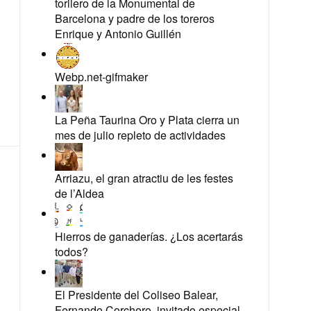
torilero de la Monumental de
Barcelona y padre de los toreros
Enrique y Antonio Guillén
Webp.net-gifmaker
La Peña Taurina Oro y Plata cierra un
mes de julio repleto de actividades
Arriazu, el gran atractiu de les festes
de l’Aldea
Hierros de ganaderías. ¿Los acertarás
todos?
El Presidente del Coliseo Balear,
Fernando Corchero, invitado especial