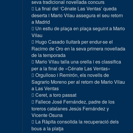
seva tradicional novellada concurs
La final del ‘Cénate Las Ventas’ queda
deserta i Mario Vilau assegura el seu retorn
a Madrid
Un estiu de plaça en plaça seguint a Mario
Vilau
Hugo Casado lluitarà per endur-se el
Racimo de Oro en la seva primera novellada
de la temporada
Mario Vilau talla una orella i es classifica
per a la final de «Cénate Las Ventas»
Orgulloso i Remirón, els novells de
Sagrario Moreno per al retorn de Mario Vilau
a Las Ventas
Ceret, a toro passat
Fallece José Fernández, padre de los
toreros catalanes Jesús Fernández y
Vicente Osuna
La Ràpita consolida la recuperació dels
bous a la platja