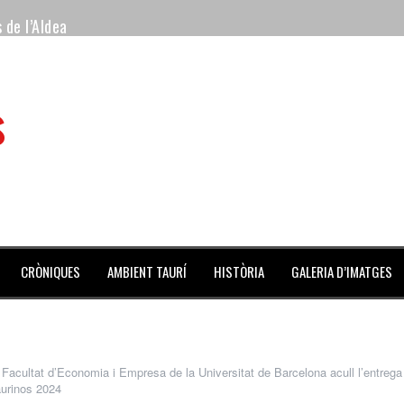
 de l’Aldea
 mes de julio repleto de actividades
s
ilero de la Monumental de Barcelona y padre de los toreros Enr
avegante», premiado como el novillo más bravo en San Adrián
al Coliseo Balear
aena de la noche y Ventura pone el Coliseo Balear en pie
CRÒNIQUES
AMBIENT TAURÍ
HISTÒRIA
GALERIA D’IMATGES
 Facultat d’Economia i Empresa de la Universitat de Barcelona acull l’entrega
aurinos 2024