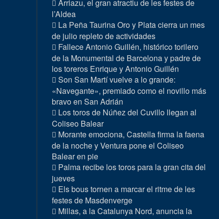
Arriazu, el gran atractiu de les festes de
l’Aldea
La Peña Taurina Oro y Plata cierra un mes
de julio repleto de actividades
Fallece Antonio Guillén, histórico torilero
de la Monumental de Barcelona y padre de
los toreros Enrique y Antonio Guillén
Son San Martí vuelve a lo grande:
«Navegante», premiado como el novillo más
bravo en San Adrián
Los toros de Núñez del Cuvillo llegan al
Coliseo Balear
Morante emociona, Castella firma la faena
de la noche y Ventura pone el Coliseo
Balear en pie
Palma recibe los toros para la gran cita del
jueves
Els bous tornen a marcar el ritme de les
festes de Masdenverge
Millas, a la Catalunya Nord, anuncia la