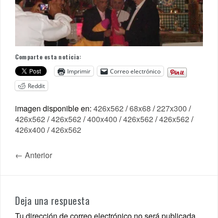
Comparte esta noticia:
Imprimir
Correo electrónico
Reddit
imagen disponible en:
426x562
/
68x68
/
227x300
/
426x562
/
426x562
/
400x400
/
426x562
/
426x562
/
426x400
/
426x562
← Anterior
Deja una respuesta
Tu dirección de correo electrónico no será publicada.