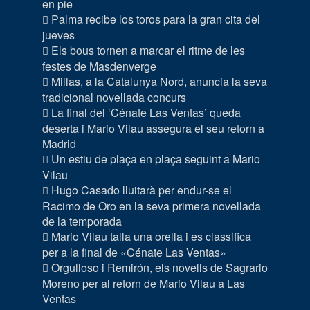
en pie
Palma recibe los toros para la gran cita del
jueves
Els bous tornen a marcar el ritme de les
festes de Masdenverge
Millas, a la Catalunya Nord, anuncia la seva
tradicional novellada concurs
La final del ‘Cénate Las Ventas’ queda
deserta i Mario Vilau assegura el seu retorn a
Madrid
Un estiu de plaça en plaça seguint a Mario
Vilau
Hugo Casado lluitarà per endur-se el
Racimo de Oro en la seva primera novellada
de la temporada
Mario Vilau talla una orella i es classifica
per a la final de «Cénate Las Ventas»
Orgulloso i Remirón, els novells de Sagrario
Moreno per al retorn de Mario Vilau a Las
Ventas