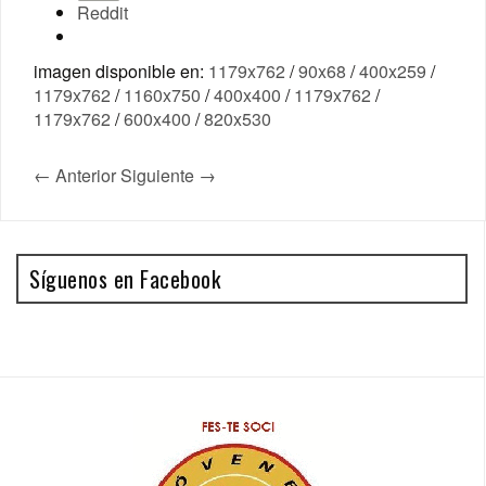
Reddit
imagen disponible en:
1179x762
/
90x68
/
400x259
/
1179x762
/
1160x750
/
400x400
/
1179x762
/
1179x762
/
600x400
/
820x530
← Anterior
Siguiente →
Síguenos en Facebook