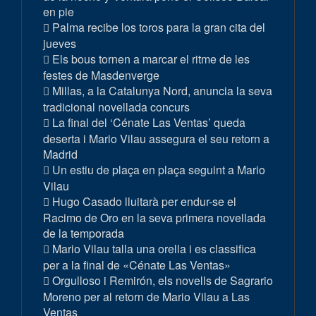
en pie
Palma recibe los toros para la gran cita del
jueves
Els bous tornen a marcar el ritme de les
festes de Masdenverge
Millas, a la Catalunya Nord, anuncia la seva
tradicional novellada concurs
La final del ‘Cénate Las Ventas’ queda
deserta i Mario Vilau assegura el seu retorn a
Madrid
Un estiu de plaça en plaça seguint a Mario
Vilau
Hugo Casado lluitarà per endur-se el
Racimo de Oro en la seva primera novellada
de la temporada
Mario Vilau talla una orella i es classifica
per a la final de «Cénate Las Ventas»
Orgulloso i Remirón, els novells de Sagrario
Moreno per al retorn de Mario Vilau a Las
Ventas