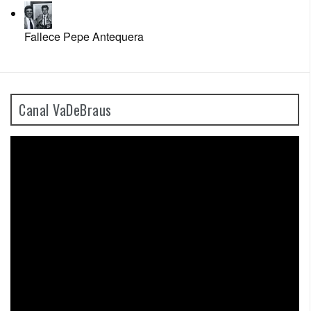
Fallece Pepe Antequera
Canal VaDeBraus