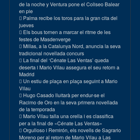
de la noche y Ventura pone el Coliseo Balear
en pie
Palma recibe los toros para la gran cita del
jueves
Els bous tornen a marcar el ritme de les
festes de Masdenverge
Millas, a la Catalunya Nord, anuncia la seva
tradicional novellada concurs
La final del ‘Cénate Las Ventas’ queda
deserta i Mario Vilau assegura el seu retorn a
Madrid
Un estiu de plaça en plaça seguint a Mario
Vilau
Hugo Casado lluitarà per endur-se el
Racimo de Oro en la seva primera novellada
de la temporada
Mario Vilau talla una orella i es classifica
per a la final de «Cénate Las Ventas»
Orgulloso i Remirón, els novells de Sagrario
Moreno per al retorn de Mario Vilau a Las