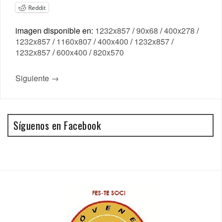
Reddit
imagen disponible en:
1232x857
/
90x68
/
400x278
/
1232x857
/
1160x807
/
400x400
/
1232x857
/
1232x857
/
600x400
/
820x570
Siguiente →
Síguenos en Facebook