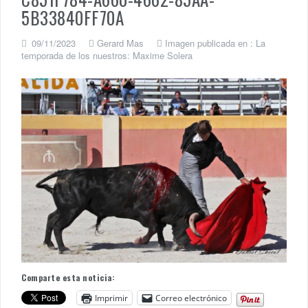
5B33840FF70A
09/11/2023
Gerard Mas
Imagen publicada en :
La
temporada de los nuestros: Maxime Solera
Comparte esta noticia:
Imprimir
Correo electrónico