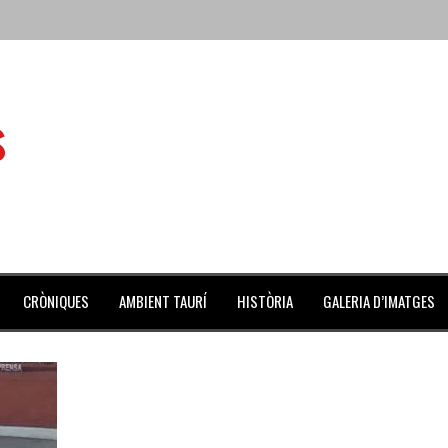
 de l’Aldea
s
 mes de julio repleto de actividades
ilero de la Monumental de Barcelona y padre de los toreros Enr
avegante», premiado como el novillo más bravo en San Adrián
al Coliseo Balear
CRÒNIQUES
AMBIENT TAURÍ
HISTÒRIA
GALERIA D’IMATGES