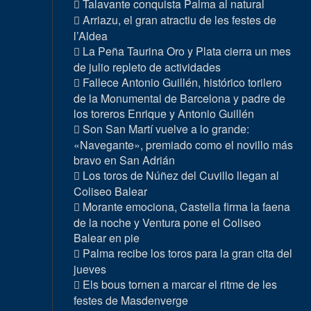
Talavante conquista Palma al natural
Arriazu, el gran atractiu de les festes de
l’Aldea
La Peña Taurina Oro y Plata cierra un mes
de julio repleto de actividades
Fallece Antonio Guillén, histórico torilero
de la Monumental de Barcelona y padre de
los toreros Enrique y Antonio Guillén
Son San Martí vuelve a lo grande:
«Navegante», premiado como el novillo más
bravo en San Adrián
Los toros de Núñez del Cuvillo llegan al
Coliseo Balear
Morante emociona, Castella firma la faena
de la noche y Ventura pone el Coliseo
Balear en pie
Palma recibe los toros para la gran cita del
jueves
Els bous tornen a marcar el ritme de les
festes de Masdenverge