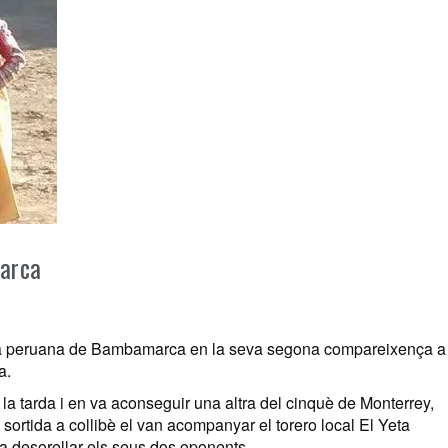
arca
 plaça peruana de Bambamarca en la seva segona compareixença a
a.
e la tarda i en va aconseguir una altra del cinquè de Monterrey,
 la sortida a collibè el van acompanyar el torero local El Yeta
va desorellar els seus dos oponents.