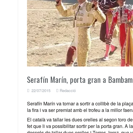
Serafín Marín, porta gran a Bambam
22/07/2015
Redacció
Serafín Marín va tornar a sortir a collibè de la
la fira i va ser premiat amb el trofeu a la millor faen
El català va tallar les dues orelles al segon toro d
fet que li va possibilitar sortir per la porta gran. A
després de tallar dues orelles i Torres Jerez, que 