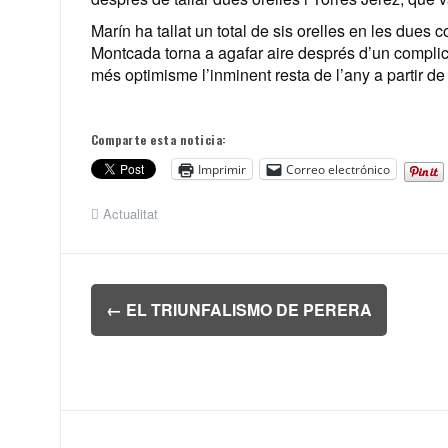
Marín ha tallat un total de sis orelles en les dues
Montcada torna a agafar aire després d’un complic
més optimisme l’inminent resta de l’any a partir d
Comparte esta noticia:
Imprimir
Correo electrónico
Actualitat
Navegación
←
EL TRIUNFALISMO DE PERERA
de
entradas