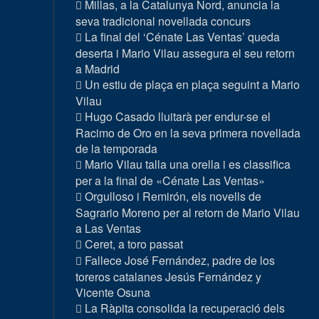
Millas, a la Catalunya Nord, anuncia la
seva tradicional novellada concurs
La final del ‘Cénate Las Ventas’ queda
deserta i Mario Vilau assegura el seu retorn
a Madrid
Un estiu de plaça en plaça seguint a Mario
Vilau
Hugo Casado lluitarà per endur-se el
Racimo de Oro en la seva primera novellada
de la temporada
Mario Vilau talla una orella i es classifica
per a la final de «Cénate Las Ventas»
Orgulloso i Remirón, els novells de
Sagrario Moreno per al retorn de Mario Vilau
a Las Ventas
Ceret, a toro passat
Fallece José Fernández, padre de los
toreros catalanes Jesús Fernández y
Vicente Osuna
La Ràpita consolida la recuperació dels