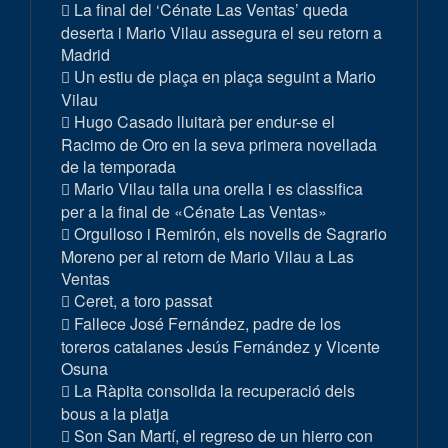
La final del ‘Cénate Las Ventas’ queda
deserta i Mario Vilau assegura el seu retorn a
Madrid
Un estiu de plaça en plaça seguint a Mario
Vilau
Hugo Casado lluitarà per endur-se el
Racimo de Oro en la seva primera novellada
de la temporada
Mario Vilau talla una orella i es classifica
per a la final de «Cénate Las Ventas»
Orgulloso i Remirón, els novells de Sagrario
Moreno per al retorn de Mario Vilau a Las
Ventas
Ceret, a toro passat
Fallece José Fernández, padre de los
toreros catalanes Jesús Fernández y Vicente
Osuna
La Ràpita consolida la recuperació dels
bous a la platja
Son San Martí, el regreso de un hierro con