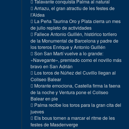
Talavante conquista Palma al natural
Arriazu, el gran atractiu de les festes de
l’Aldea
La Peña Taurina Oro y Plata cierra un mes
de julio repleto de actividades
Fallece Antonio Guillén, histórico torilero
de la Monumental de Barcelona y padre de
los toreros Enrique y Antonio Guillén
Son San Martí vuelve a lo grande:
«Navegante», premiado como el novillo más
bravo en San Adrián
Los toros de Núñez del Cuvillo llegan al
Coliseo Balear
Morante emociona, Castella firma la faena
de la noche y Ventura pone el Coliseo
Balear en pie
Palma recibe los toros para la gran cita del
jueves
Els bous tornen a marcar el ritme de les
festes de Masdenverge