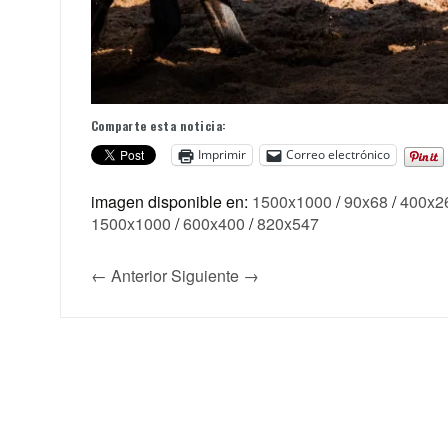
Comparte esta noticia:
Imprimir
Correo electrónico
imagen disponible en:
1500x1000
/
90x68
/
400x2
1500x1000
/
600x400
/
820x547
← Anterior
Siguiente →