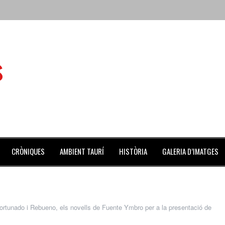
 de l’Aldea
s
 mes de julio repleto de actividades
ilero de la Monumental de Barcelona y padre de los toreros Enr
avegante», premiado como el novillo más bravo en San Adrián
al Coliseo Balear
CRÒNIQUES
AMBIENT TAURÍ
HISTÒRIA
GALERIA D’IMATGES
fortunado i Rebueno, els novells de Fuente Ymbro per a la presentació de