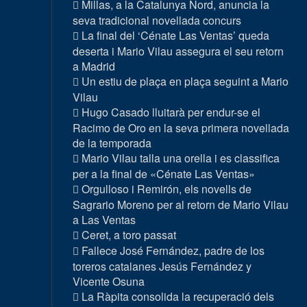
Millas, a la Catalunya Nord, anuncia la
seva tradicional novellada concurs
La final del ‘Cénate Las Ventas’ queda
deserta i Mario Vilau assegura el seu retorn
a Madrid
Un estiu de plaça en plaça seguint a Mario
Vilau
Hugo Casado lluitarà per endur-se el
Racimo de Oro en la seva primera novellada
de la temporada
Mario Vilau talla una orella i es classifica
per a la final de «Cénate Las Ventas»
Orgulloso i Remirón, els novells de
Sagrario Moreno per al retorn de Mario Vilau
a Las Ventas
Ceret, a toro passat
Fallece José Fernández, padre de los
toreros catalanes Jesús Fernández y
Vicente Osuna
La Ràpita consolida la recuperació dels