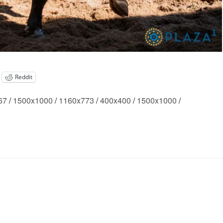
Reddit
67
/
1500x1000
/
1160x773
/
400x400
/
1500x1000
/