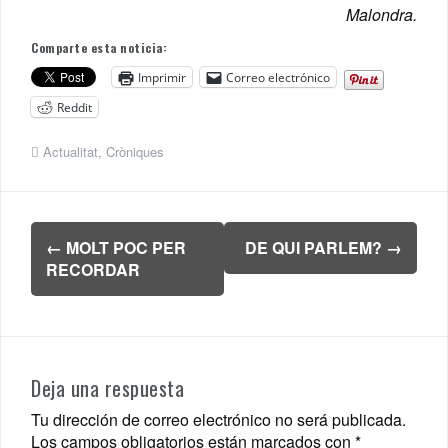
Malondra.
Comparte esta noticia:
Imprimir
Correo electrónico
Reddit
Actualitat
,
Cròniques
Navegación
←
MOLT POC PER
DE QUI PARLEM?
→
de
RECORDAR
entradas
Deja una respuesta
Tu dirección de correo electrónico no será publicada.
Los campos obligatorios están marcados con
*