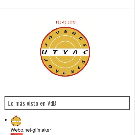
Lo más visto en VdB
Webp.net-gifmaker