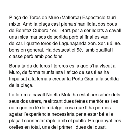
Plaça de Toros de Muro (Mallorca) Espectacle taurí
mixte. Amb la plaça casi plena s’han lidiat dos bous
de Benítez Cubero 1er. i 4art. per a ser lidiats a cavall,
una mica mansos de sortida però al final es van
deixar. I quatre toros de Lagunajanda 2on. 3er. 5é. 6é.
bons en general. Ha destacat el 5è. amb qualitat i
classe però amb poc fons.
Bona tarda de toros i toreros es la que s’ha viscut a
Muro, de forma triunfalista l’afició de ses illes ha
impulsat a la terna a creuar la Porta Gran a la sortida
de la plaça.
La torero a cavall Noelia Mota ha estat per sobre dels
seus dos utrers, realitzant dues feines meritòries i es
nota que en té de rodatge, cosa que li ha permès
agafar l’experiència necessària per a estar bé a la
plaça i connectar ràpid amb el públic. Ha guanyat tres
orelles en total, una del primer i dues del quart.