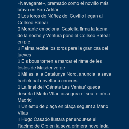
«Navegante», premiado como el novillo más
bravo en San Adrián
Los toros de Núñez del Cuvillo llegan al
Coliseo Balear
Morante emociona, Castella firma la faena
de la noche y Ventura pone el Coliseo Balear
en pie
Palma recibe los toros para la gran cita del
jueves
Els bous tornen a marcar el ritme de les
festes de Masdenverge
Millas, a la Catalunya Nord, anuncia la seva
tradicional novellada concurs
La final del ‘Cénate Las Ventas’ queda
deserta i Mario Vilau assegura el seu retorn a
Madrid
Un estiu de plaça en plaça seguint a Mario
Vilau
Hugo Casado lluitarà per endur-se el
Racimo de Oro en la seva primera novellada