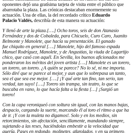
oponentes dejó una gratísima tarjeta de visita entre el público que
abarrotaba la plaza. Las crónicas destacaban enormemente su
actuación. Una de ellas, la del recordado crítico
Eduardo
Palacio Valdés,
describía de esta manera su actuación:
Y llenó de arte la plaza.[….] Ocho toros, seis de don Atanasio
Fernández y dos de Cobaleda, para Chicuelo, Curo Caro, Juanito
Belmonte y Manolete, que hacía su presentación. El ganado
fue chiquito en general [….] Manolete, hijo del famoso espada
Manuel Rodríguez, Manolete, y de Angustias, la viuda de Lagartijo
chico, que casó con aquél. En Sevilla, los buenos aficionados me
ponderaron los méritos del joven artista [….] Manolete es un torero,
un torero, un torero. ¿A quién se parece? No lo sé, ni me importa.
Sólo diré que se parece al mejor, y aun que lo sobrepasa un tanto,
sea el que sea ese mejor. [….] ¡Y qué arte tan fino, tan serio, tan
verdad, tan suyo! [….] Torero sin trampa, sin teatro, lo que se
buscaba en vano, lo que hacía falta a la fiesta […] ¡Surgió un
torero!
Con la capa veroniqueó con soltura sin igual, con las manos bajas,
despacio, cargando la suerte, marcando él al toro el ritmo a que ha
de ir. ¡Y con la muleta no digamos!. Solo y en los medios, sin
retorcimientos, sin afectación, sencillamente, mandando siempre,
sujetando a las reses, haciéndolas embestir a la velocidad que
quería. Pases en redondo, molinetes, afarolados, y en su primero,