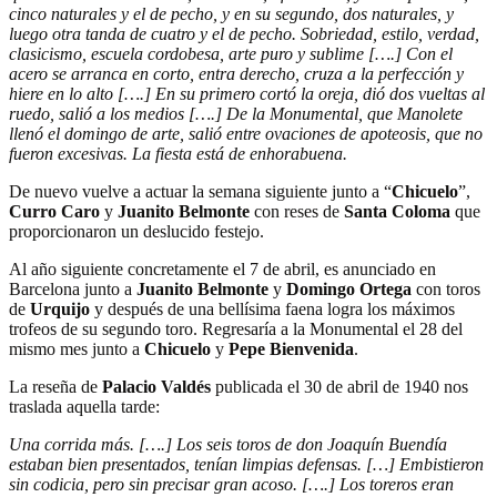
cinco naturales y el de pecho, y en su segundo, dos naturales, y
luego otra tanda de cuatro y el de pecho. Sobriedad, estilo, verdad,
clasicismo, escuela cordobesa, arte puro y sublime [….] Con el
acero se arranca en corto, entra derecho, cruza a la perfección y
hiere en lo alto [….] En su primero cortó la oreja, dió dos vueltas al
ruedo, salió a los medios [….] De la Monumental, que Manolete
llenó el domingo de arte, salió entre ovaciones de apoteosis, que no
fueron excesivas. La fiesta está de enhorabuena.
De nuevo vuelve a actuar la semana siguiente junto a “
Chicuelo
”,
Curro Caro
y
Juanito Belmonte
con reses de
Santa Coloma
que
proporcionaron un deslucido festejo.
Al año siguiente concretamente el 7 de abril, es anunciado en
Barcelona junto a
Juanito Belmonte
y
Domingo Ortega
con toros
de
Urquijo
y después de una bellísima faena logra los máximos
trofeos de su segundo toro. Regresaría a la Monumental el 28 del
mismo mes junto a
Chicuelo
y
Pepe Bienvenida
.
La reseña de
Palacio Valdés
publicada el 30 de abril de 1940 nos
traslada aquella tarde:
Una corrida más. [….] Los seis toros de don Joaquín Buendía
estaban bien presentados, tenían limpias defensas. […] Embistieron
sin codicia, pero sin precisar gran acoso. [….] Los toreros eran