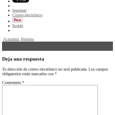
Imprimir
Correo electrónico
Reddit
Actualitat
,
Història
Navegación
←
¿En qué plaza están toreando estos toreros?
Aplaçat el VI Curs d’Aficionats Pràctics de Catalunya
→
de
entradas
Deja una respuesta
Tu dirección de correo electrónico no será publicada.
Los campos
obligatorios están marcados con
*
Comentario
*