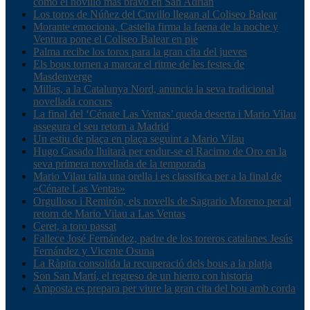
como el novillo más bravo en San Adrián
Los toros de Núñez del Cuvillo llegan al Coliseo Balear
Morante emociona, Castella firma la faena de la noche y
Ventura pone el Coliseo Balear en pie
Palma recibe los toros para la gran cita del jueves
Els bous tornen a marcar el ritme de les festes de
Masdenverge
Millas, a la Catalunya Nord, anuncia la seva tradicional
novellada concurs
La final del ‘Cénate Las Ventas’ queda deserta i Mario Vilau
assegura el seu retorn a Madrid
Un estiu de plaça en plaça seguint a Mario Vilau
Hugo Casado lluitarà per endur-se el Racimo de Oro en la
seva primera novellada de la temporada
Mario Vilau talla una orella i es classifica per a la final de
«Cénate Las Ventas»
Orgulloso i Remirón, els novells de Sagrario Moreno per al
retorn de Mario Vilau a Las Ventas
Ceret, a toro passat
Fallece José Fernández, padre de los toreros catalanes Jesús
Fernández y Vicente Osuna
La Ràpita consolida la recuperació dels bous a la platja
Son San Martí, el regreso de un hierro con historia
Amposta es prepara per viure la gran cita del bou amb corda