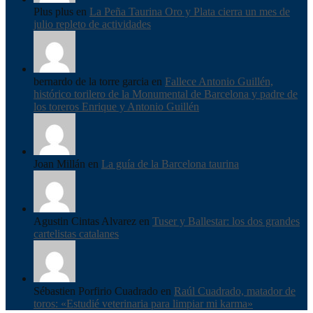
Plus plus en
La Peña Taurina Oro y Plata cierra un mes de
julio repleto de actividades
bernardo de la torre garcia en
Fallece Antonio Guillén,
histórico torilero de la Monumental de Barcelona y padre de
los toreros Enrique y Antonio Guillén
Joan Millán en
La guía de la Barcelona taurina
Agustin Cintas Alvarez en
Tuser y Ballestar: los dos grandes
cartelistas catalanes
Sébastien Porfirio Cuadrado en
Raúl Cuadrado, matador de
toros: «Estudié veterinaria para limpiar mi karma»