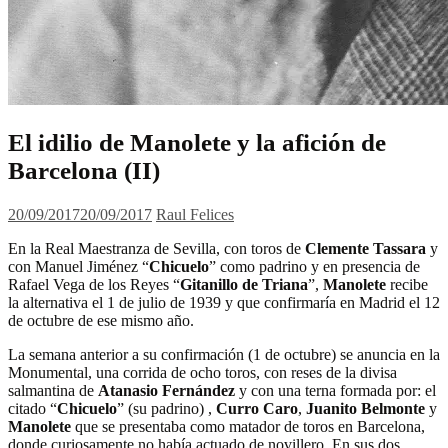
El idilio de Manolete y la afición de
Barcelona (II)
20/09/2017
20/09/2017
Raul Felices
En la Real Maestranza de Sevilla, con toros de
Clemente Tassara
y
con Manuel Jiménez “
Chicuelo
” como padrino y en presencia de
Rafael Vega de los Reyes “
Gitanillo de Triana
”,
Manolete
recibe
la alternativa el 1 de julio de 1939 y que confirmaría en Madrid el 12
de octubre de ese mismo año.
La semana anterior a su confirmación (1 de octubre) se anuncia en la
Monumental, una corrida de ocho toros, con reses de la divisa
salmantina de
Atanasio Fernández
y con una terna formada por: el
citado “
Chicuelo
” (su padrino) ,
Curro Caro
,
Juanito Belmonte
y
Manolete
que se presentaba como matador de toros en Barcelona,
donde curiosamente no había actuado de novillero. En sus dos