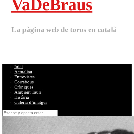
VaDeBraus
La pàgina web de toros en català
Inici
Actualitat
Entrevistes
Correbous
Cròniques
Ambient Taurí
Història
Galeria d’imatges
Buscar
por: