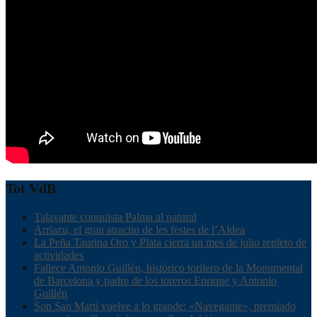
Tot VdB
Talavante conquista Palma al natural
Arriazu, el gran atractiu de les festes de l’Aldea
La Peña Taurina Oro y Plata cierra un mes de julio repleto de
actividades
Fallece Antonio Guillén, histórico torilero de la Monumental
de Barcelona y padre de los toreros Enrique y Antonio
Guillén
Son San Martí vuelve a lo grande: «Navegante», premiado