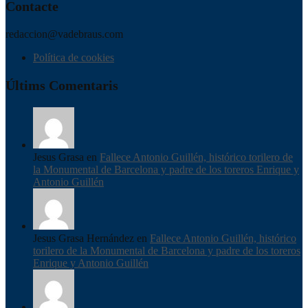
Contacte
redaccion@vadebraus.com
Política de cookies
Últims Comentaris
Jesus Grasa en
Fallece Antonio Guillén, histórico torilero de
la Monumental de Barcelona y padre de los toreros Enrique y
Antonio Guillén
Jesus Grasa Hernández en
Fallece Antonio Guillén, histórico
torilero de la Monumental de Barcelona y padre de los toreros
Enrique y Antonio Guillén