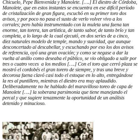
Chicuelo, Pepe Bienvenida y Manolete. [….] El diestro de Córdoba,
Manolete, que en estos instantes se encuentra en ese difícil período
de cristalización de gran figura, escuchó en su primer toro dos
avisos, y por poco no pasa el susto de verlo volver vivo a los
corrales; pero había instrumentado con la muleta una faena tan
enorme, tan torera, tan artística, de tanto sabor, de tanto brío y tan
completa, a lo largo de la cual ejecutó, en dos series de a cinco,
diez naturales modelo de temple, mando y suavidad, que aunque
desconcertado al descabellar, y escuchando por eso los dos avisos
de referencia, oyó una gran ovación; y como se negase a dar la
vuelta al anillo como deseaba el público, se vio obligado a salir por
tres o cuatro veces a los medios [….] Con el toro que cerró plaza se
mostró el cordobés el gran torero de siempre, y tras una breve y
decorosa faena clavó casi todo el estoque en lo alto, entregándose
la res al puntillero, mientras el diestro era muy aplaudido.
Deliberadamente no he hablado del maravilloso toreo de capa de
Manolete [….] la soberana parsimonia que tiene manejando el
percal y que sugiere tenazmente la oportunidad de un análisis
detenido y minucioso.