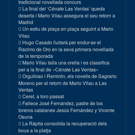
tradicional novellada concurs
La final del ‘Cénate Las Ventas’ queda
deserta i Mario Vilau assegura el seu retorn a
Madrid
Un estiu de plaça en plaça seguint a Mario
Vilau
Hugo Casado lluitarà per endur-se el
Racimo de Oro en la seva primera novellada
de la temporada
Mario Vilau talla una orella i es classifica
per a la final de «Cénate Las Ventas»
Orgulloso i Remirón, els novells de Sagrario
Moreno per al retorn de Mario Vilau a Las
Ventas
Ceret, a toro passat
Fallece José Fernández, padre de los
toreros catalanes Jesús Fernández y Vicente
Osuna
La Ràpita consolida la recuperació dels
bous a la platja