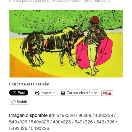
Franco presenta la seva exposició «Tauromía» a Barcelona
Comparte esta noticia:
Imprimir
Correo electrónico
Reddit
imagen disponible en:
549x326
/
90x68
/
400x238
/
549x326
/
549x326
/
400x326
/
549x326
/
549x326
/
549x326
/
549x326